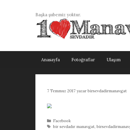
İçeriğe
atla
Başka şubemiz yoktur.
Anasayfa
Fotoğraflar
Ulaşım
7 Temmuz 2017
yazar
birsevdadirmanavgat
Kategoriler
Facebook
Etiketler
bir sevdadır manavgat
,
birsevdadirmanav