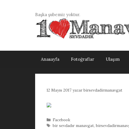
İçeriğe
atla
Başka şubemiz yoktur.
Anasayfa
Fotoğraflar
Ulaşım
12 Mayıs 2017
yazar
birsevdadirmanavgat
Kategoriler
Facebook
Etiketler
bir sevdadır manavgat
,
birsevdadirmanav