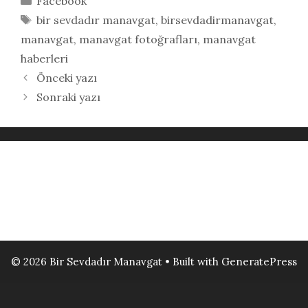
Facebook
Etiketler
bir sevdadır manavgat
,
birsevdadirmanavgat
,
manavgat
,
manavgat fotoğrafları
,
manavgat
haberleri
Önceki yazı
Sonraki yazı
© 2026 Bir Sevdadır Manavgat
• Built with
GeneratePress