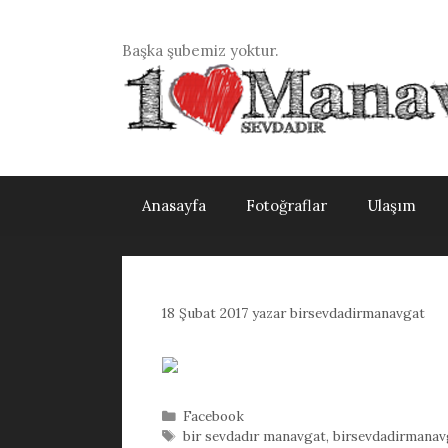
İçeriğe
atla
Başka şubemiz yoktur.
Anasayfa
Fotoğraflar
Ulaşım
18 Şubat 2017
yazar
birsevdadirmanavgat
Kategoriler
Facebook
Etiketler
bir sevdadır manavgat
,
birsevdadirmanav