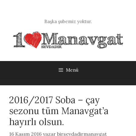
İçeriğe
atla
Başka şubemiz yoktur.
Menü
2016/2017 Soba – çay
sezonu tüm Manavgat’a
hayırlı olsun.
16 Kasım 2016
yazar
birsevdadirmanavgat