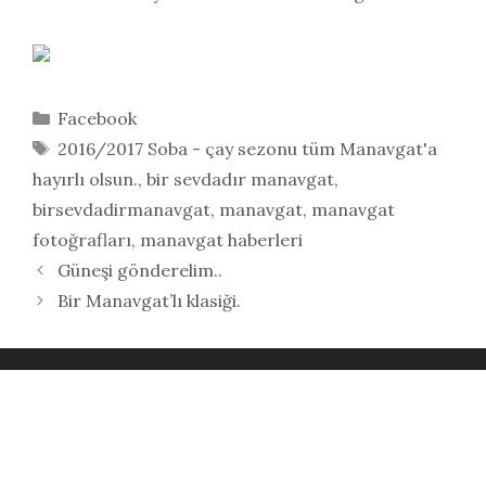
Kategoriler
Facebook
Etiketler
2016/2017 Soba - çay sezonu tüm Manavgat'a
hayırlı olsun.
,
bir sevdadır manavgat
,
birsevdadirmanavgat
,
manavgat
,
manavgat
fotoğrafları
,
manavgat haberleri
Güneşi gönderelim..
Bir Manavgat’lı klasiği.