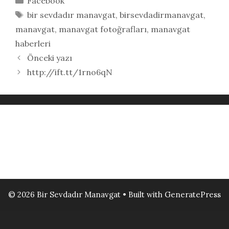
Facebook
Etiketler
bir sevdadır manavgat
,
birsevdadirmanavgat
,
manavgat
,
manavgat fotoğrafları
,
manavgat
haberleri
Önceki yazı
http://ift.tt/1rno6qN
© 2026 Bir Sevdadır Manavgat
• Built with
GeneratePress