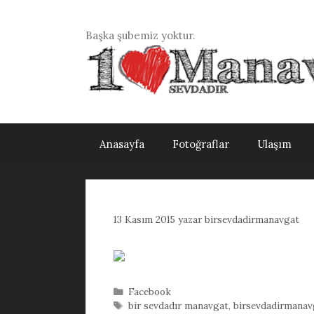
İçeriğe
atla
Başka şubemiz yoktur.
Anasayfa
Fotoğraflar
Ulaşım
13 Kasım 2015
yazar
birsevdadirmanavgat
Kategoriler
Facebook
Etiketler
bir sevdadır manavgat
,
birsevdadirmanav