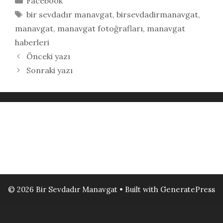
Facebook
Etiketler
bir sevdadır manavgat
,
birsevdadirmanavgat
,
manavgat
,
manavgat fotoğrafları
,
manavgat
haberleri
Önceki yazı
Sonraki yazı
© 2026 Bir Sevdadır Manavgat
• Built with
GeneratePress