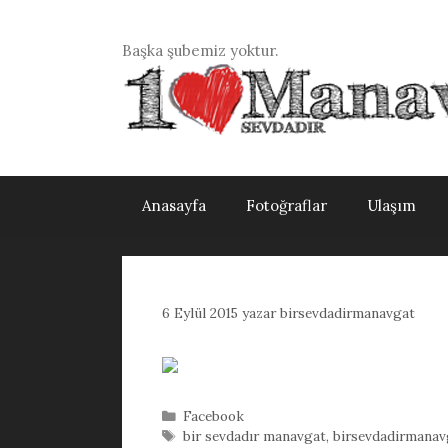
İçeriğe
atla
Başka şubemiz yoktur.
Anasayfa
Fotoğraflar
Ulaşım
6 Eylül 2015
yazar
birsevdadirmanavgat
Kategoriler
Facebook
Etiketler
bir sevdadır manavgat
,
birsevdadirmanav