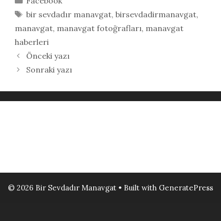
Facebook
Etiketler
bir sevdadır manavgat
,
birsevdadirmanavgat
,
manavgat
,
manavgat fotoğrafları
,
manavgat
haberleri
Önceki yazı
Sonraki yazı
© 2026 Bir Sevdadır Manavgat
• Built with
GeneratePress