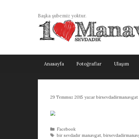
İçeriğe
atla
Başka şubemiz yoktur.
Anasayfa
Fotoğraflar
Ulaşım
29 Temmuz 2015
yazar
birsevdadirmanavgat
Kategoriler
Facebook
Etiketler
bir sevdadır manavgat
,
birsevdadirmanav