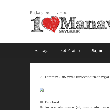
İçeriğe
atla
Başka şubemiz yoktur.
Anasayfa
Fotoğraflar
Ulaşım
29 Temmuz 2015
yazar
birsevdadirmanavgat
Kategoriler
Facebook
Etiketler
bir sevdadır manavgat
,
birsevdadirmanav