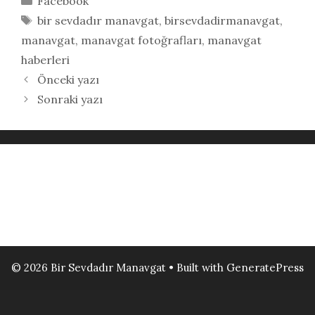
Facebook
Etiketler
bir sevdadır manavgat
,
birsevdadirmanavgat
,
manavgat
,
manavgat fotoğrafları
,
manavgat
haberleri
Önceki yazı
Sonraki yazı
© 2026 Bir Sevdadır Manavgat
• Built with
GeneratePress