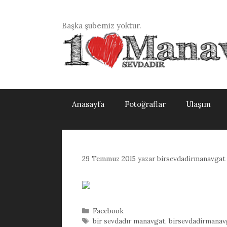
İçeriğe
atla
Başka şubemiz yoktur.
Anasayfa
Fotoğraflar
Ulaşım
29 Temmuz 2015
yazar
birsevdadirmanavgat
Kategoriler
Facebook
Etiketler
bir sevdadır manavgat
,
birsevdadirmanav