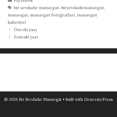
Facebook
Etiketler
bir sevdadır manavgat
,
birsevdadirmanavgat
,
manavgat
,
manavgat fotoğrafları
,
manavgat
haberleri
Önceki yazı
Sonraki yazı
© 2026 Bir Sevdadır Manavgat
• Built with
GeneratePress