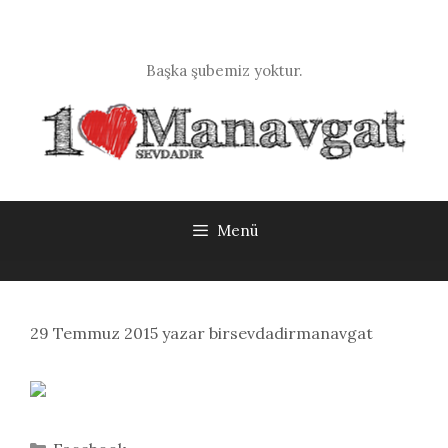
İçeriğe
atla
Başka şubemiz yoktur.
Menü
29 Temmuz 2015
yazar
birsevdadirmanavgat
Kategoriler